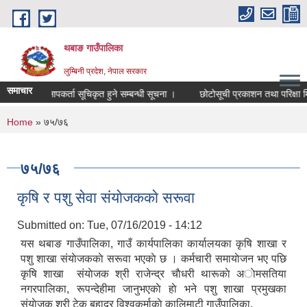
Skip to main content
थबाङ गाउँपालिका
लुम्बिनी प्रदेश, नेपाल सरकार
समाचार
मेलमिलापकर्ता सूचिकृत हुने सम्बन्धी सूचना ।
छोटोसूची प्रकाशन तथा परिक्षा मिति 
You are here
Home
» ७५/७६
७५/७६
कृषि र पशु सेवा संयाेजककाे सरूवा
Submitted on:
Tue, 07/16/2019 - 14:12
यस थबाङ गाउँपालिका, गाउँ कार्यपालिका कार्यालयका कृषि शाखा र
पशु शाखा संयाेजककाे सरूवा भएकाे छ । कर्मचारी समायाेजन भए पछि
कृषि शाखा संयाेजक श्री राजेन्द्र चाैधरी थारूकाे अाेमसतिया
नगरपालिका, रूपन्देहीमा जानुभएकाे हाे भने पशु शाखा प्रमुखका
संयाेजक श्री टेक बहादुर विश्वकर्माकाे कालिमाटी गाउँपालिका,