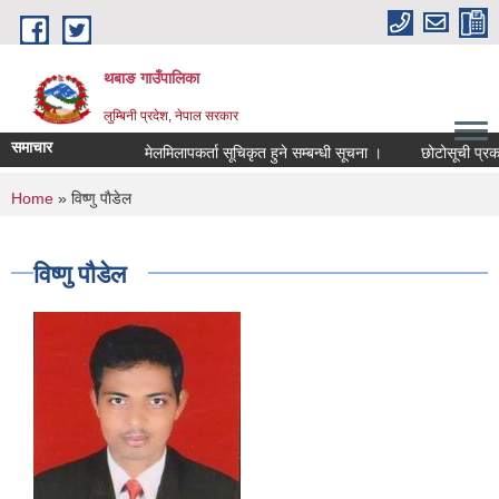
Skip to main content
थबाङ गाउँपालिका
लुम्बिनी प्रदेश, नेपाल सरकार
समाचार
मेलमिलापकर्ता सूचिकृत हुने सम्बन्धी सूचना ।
छोटोसूची प्रकाशन 
You are here
Home
» विष्णु पाैडेल
विष्णु पाैडेल