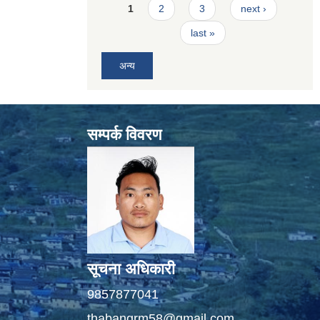
Pages
1
2
3
next ›
last »
अन्य
सम्पर्क विवरण
सूचना अधिकारी
9857877041
thabangrm58@gmail.com,