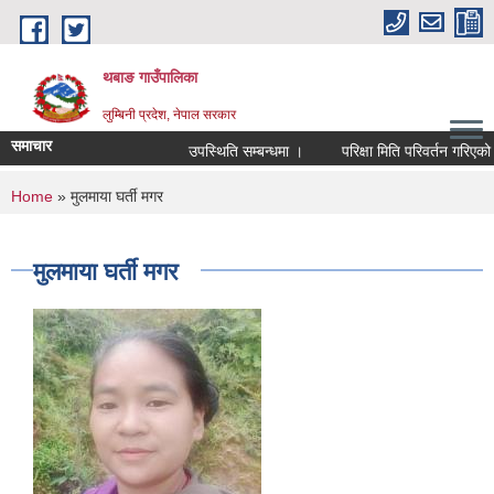
Skip to main content
थबाङ गाउँपालिका
लुम्बिनी प्रदेश, नेपाल सरकार
समाचार
उपस्थिति सम्बन्धमा ।
परिक्षा मिति परिवर्तन गरिएको सम्
You are here
Home
» मुलमाया घर्ती मगर
मुलमाया घर्ती मगर