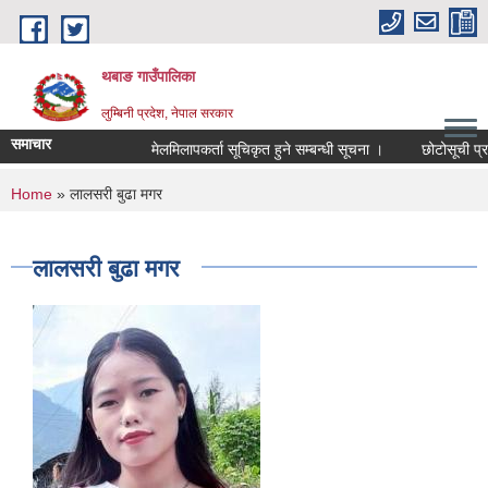
Skip to main content
थबाङ गाउँपालिका
लुम्बिनी प्रदेश, नेपाल सरकार
समाचार
मेलमिलापकर्ता सूचिकृत हुने सम्बन्धी सूचना ।
छोटोसूची प्रकाशन
You are here
Home
» लालसरी बुढा मगर
लालसरी बुढा मगर