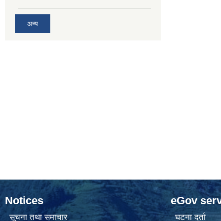
अन्य
Notices
eGov serv
सूचना तथा समाचार
घटना दर्ता