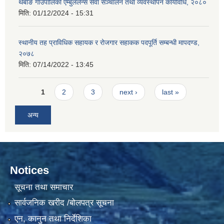
थबाङ गाउँपालिका एम्बुललेन्स सेवा सञ्चालन तथा व्यवस्थापन कार्यविधि, २०८०
मिति:
01/12/2024 - 15:31
स्थानीय तह प्राविधिक सहायक र रोजगार सहाकक पदपूर्ति सम्बन्धी मापदण्ड,
२०७८
मिति:
07/14/2022 - 13:45
Pages
1
2
3
next ›
last »
अन्य
Notices
सूचना तथा समाचार
सार्वजनिक खरीद /बोलपत्र सूचना
एन, कानुन तथा निर्देशिका