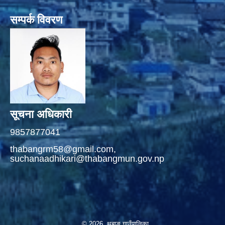
सम्पर्क विवरण
सूचना अधिकारी
9857877041
thabangrm58@gmail.com,
suchanaadhikari@thabangmun.gov.np
© 2026 थबाङ गाउँपालिका