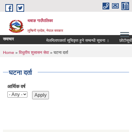
Skip to main content
थबाङ गाउँपालिका
लुम्बिनी प्रदेश, नेपाल सरकार
समाचार
मेलमिलापकर्ता सूचिकृत हुने सम्बन्धी सूचना ।
छोटोसूची प्र
You are here
Home
»
विधुतीय शुसासन सेवा
» घटना दर्ता
घटना दर्ता
आर्थिक वर्ष